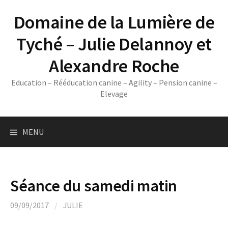
Skip
Domaine de la Lumière de
to
content
Tyché – Julie Delannoy et
Alexandre Roche
Education – Rééducation canine – Agility – Pension canine –
Elevage
MENU
Séance du samedi matin
09/09/2017
/
JULIE