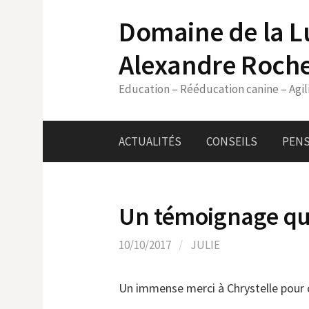
Skip
Domaine de la L
to
content
Alexandre Roch
Education – Rééducation canine – Agil
ACTUALITÉS
CONSEILS
PENS
Un témoignage qu
10/10/2017
/
JULIE
Un immense merci à Chrystelle pour c