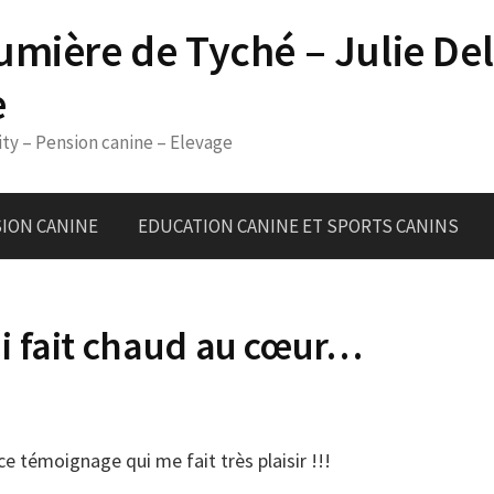
umière de Tyché – Julie De
e
ity – Pension canine – Elevage
ION CANINE
EDUCATION CANINE ET SPORTS CANINS
i fait chaud au cœur…
e témoignage qui me fait très plaisir !!!