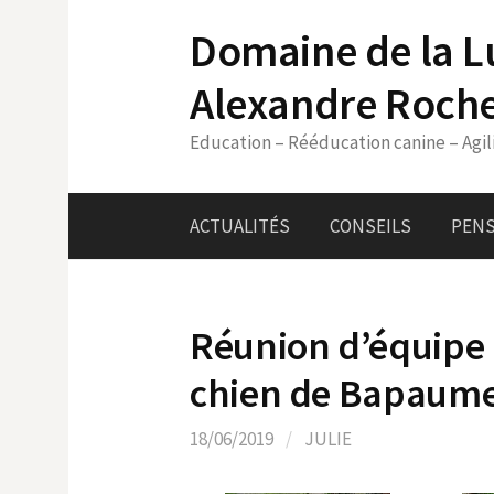
Skip
Domaine de la L
to
content
Alexandre Roch
Education – Rééducation canine – Agil
ACTUALITÉS
CONSEILS
PENS
Réunion d’équipe 
chien de Bapaume
18/06/2019
/
JULIE