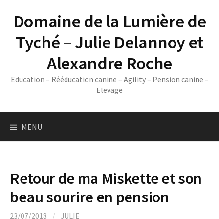
Skip
Domaine de la Lumière de
to
content
Tyché – Julie Delannoy et
Alexandre Roche
Education – Rééducation canine – Agility – Pension canine –
Elevage
MENU
Retour de ma Miskette et son
beau sourire en pension
23/07/2018
/
JULIE