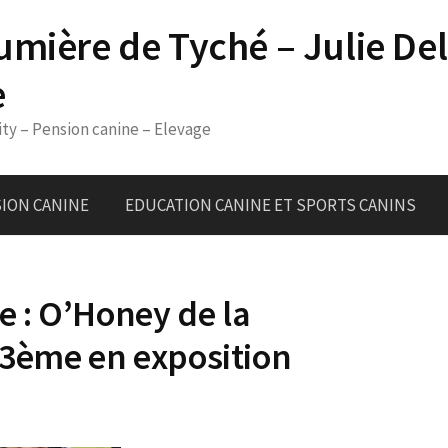
umière de Tyché – Julie De
e
ity – Pension canine – Elevage
ION CANINE
EDUCATION CANINE ET SPORTS CANINS
e : O’Honey de la
3ème en exposition