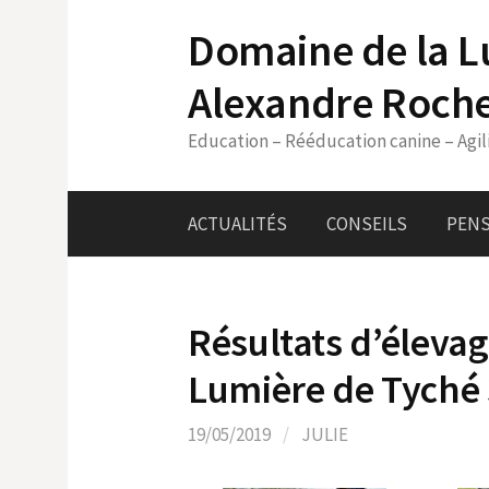
Skip
Domaine de la L
to
content
Alexandre Roch
Education – Rééducation canine – Agil
ACTUALITÉS
CONSEILS
PENS
Résultats d’élevag
Lumière de Tyché 
19/05/2019
/
JULIE