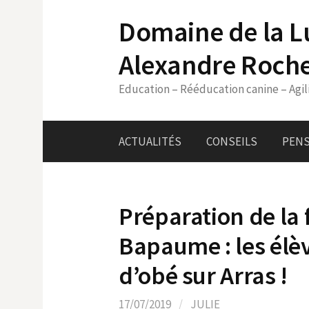
Skip
Domaine de la L
to
content
Alexandre Roch
Education – Rééducation canine – Agil
ACTUALITÉS
CONSEILS
PENS
Préparation de la 
Bapaume : les élè
d’obé sur Arras !
17/07/2019
/
JULIE