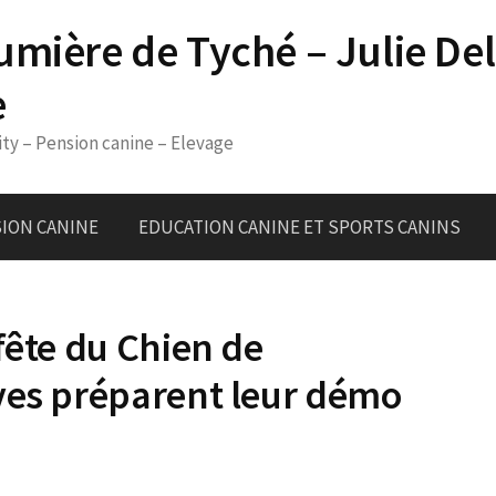
umière de Tyché – Julie De
e
ity – Pension canine – Elevage
ION CANINE
EDUCATION CANINE ET SPORTS CANINS
fête du Chien de
ves préparent leur démo