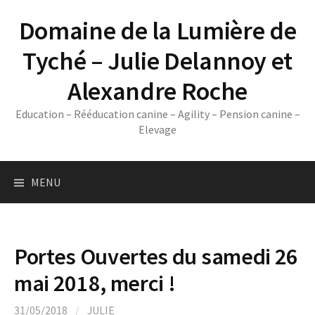
Skip
Domaine de la Lumière de
to
content
Tyché – Julie Delannoy et
Alexandre Roche
Education – Rééducation canine – Agility – Pension canine –
Elevage
MENU
Portes Ouvertes du samedi 26
mai 2018, merci !
31/05/2018
/
JULIE