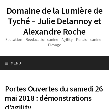
Skip
Domaine de la Lumière de
to
content
Tyché – Julie Delannoy et
Alexandre Roche
Education – Rééducation canine – Agility – Pension canine –
Elevage
MENU
Portes Ouvertes du samedi 26
mai 2018 : démonstrations
d’agility