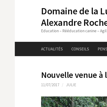
Skip
Domaine de la L
to
content
Alexandre Roch
Education – Rééducation canine – Agil
ACTUALITÉS
CONSEILS
PENS
Nouvelle venue à 
11/07/2017
/
JULIE