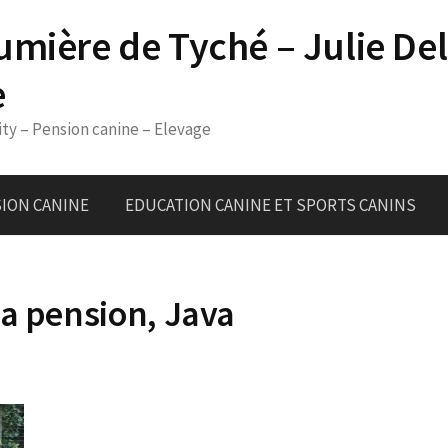
umière de Tyché – Julie De
e
ity – Pension canine – Elevage
ION CANINE
EDUCATION CANINE ET SPORTS CANINS
la pension, Java