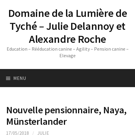
Skip
Domaine de la Lumière de
to
content
Tyché – Julie Delannoy et
Alexandre Roche
Education – Rééducation canine – Agility – Pension canine –
Elevage
MENU
Nouvelle pensionnaire, Naya,
Münsterlander
17/05/2018
/
JULIE