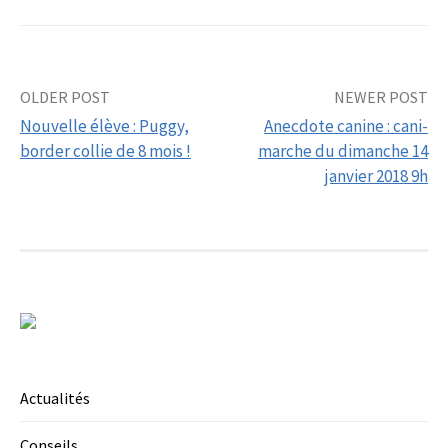
Post
OLDER POST
NEWER POST
Nouvelle élève : Puggy,
Anecdote canine : cani-
navigation
border collie de 8 mois !
marche du dimanche 14
janvier 2018 9h
Actualités
Conseils