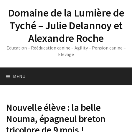
Skip
Domaine de la Lumière de
to
content
Tyché – Julie Delannoy et
Alexandre Roche
Education – Rééducation canine – Agility – Pension canine –
Elevage
MENU
Nouvelle élève : la belle
Nouma, épagneul breton
tricolore de 9 mois !