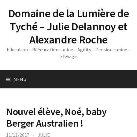
Skip
Domaine de la Lumière de
to
content
Tyché – Julie Delannoy et
Alexandre Roche
Education – Rééducation canine – Agility – Pension canine –
Elevage
MENU
Nouvel élève, Noé, baby
Berger Australien !
11/11/2017
/
JULIE