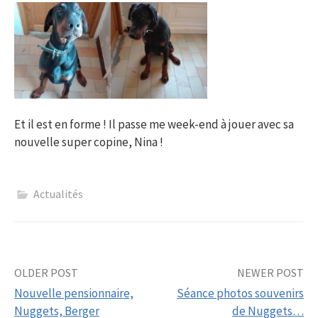
Et il est en forme ! Il passe me week-end à jouer avec sa
nouvelle super copine, Nina !
Actualités
Post
OLDER POST
NEWER POST
Nouvelle pensionnaire,
Séance photos souvenirs
navigation
Nuggets, Berger
de Nuggets…