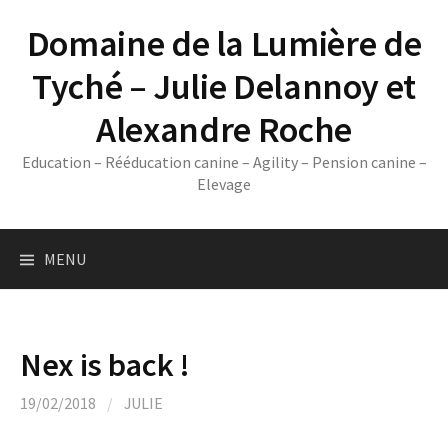
Skip
Domaine de la Lumière de
to
content
Tyché – Julie Delannoy et
Alexandre Roche
Education – Rééducation canine – Agility – Pension canine –
Elevage
MENU
Nex is back !
19/02/2018
/
JULIE