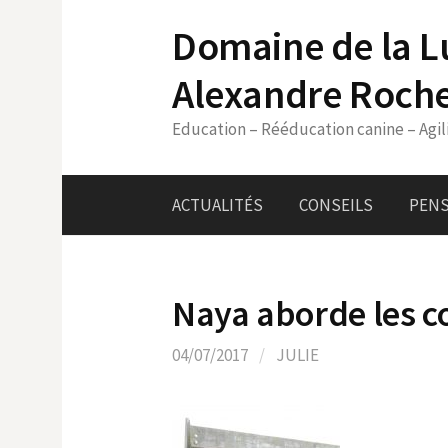
Skip
Domaine de la L
to
content
Alexandre Roch
Education – Rééducation canine – Agil
ACTUALITÉS
CONSEILS
PENS
Naya aborde les co
04/07/2017
/
JULIE