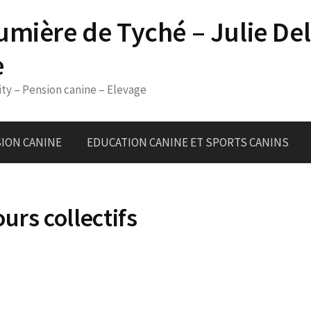
umière de Tyché – Julie De
e
ity – Pension canine – Elevage
ION CANINE
EDUCATION CANINE ET SPORTS CANINS
urs collectifs