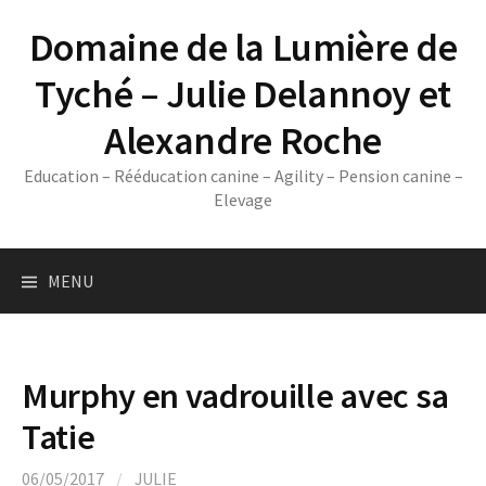
Skip
Domaine de la Lumière de
to
content
Tyché – Julie Delannoy et
Alexandre Roche
Education – Rééducation canine – Agility – Pension canine –
Elevage
MENU
Murphy en vadrouille avec sa
Tatie
06/05/2017
/
JULIE