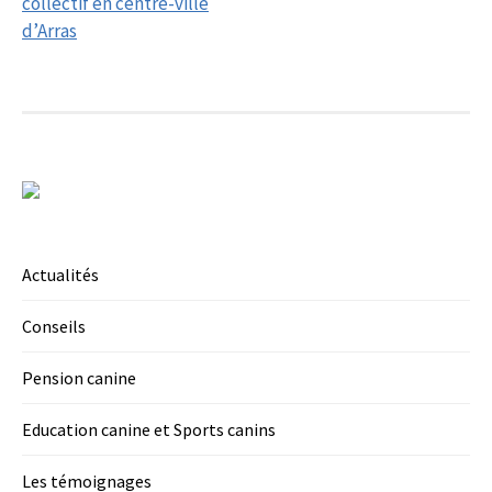
navigation
collectif en centre-ville
d’Arras
Actualités
Conseils
Pension canine
Education canine et Sports canins
Les témoignages