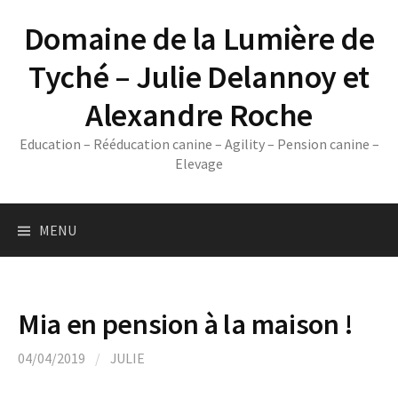
Skip
Domaine de la Lumière de
to
content
Tyché – Julie Delannoy et
Alexandre Roche
Education – Rééducation canine – Agility – Pension canine –
Elevage
MENU
Mia en pension à la maison !
04/04/2019
/
JULIE