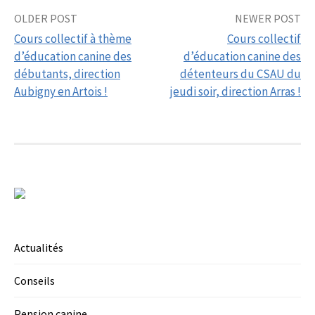
Post
OLDER POST
NEWER POST
Cours collectif à thème
Cours collectif
navigation
d’éducation canine des
d’éducation canine des
débutants, direction
détenteurs du CSAU du
Aubigny en Artois !
jeudi soir, direction Arras !
Actualités
Conseils
Pension canine