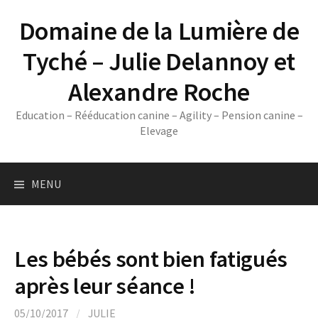
Skip
Domaine de la Lumière de
to
content
Tyché – Julie Delannoy et
Alexandre Roche
Education – Rééducation canine – Agility – Pension canine –
Elevage
MENU
Les bébés sont bien fatigués
après leur séance !
05/10/2017
/
JULIE