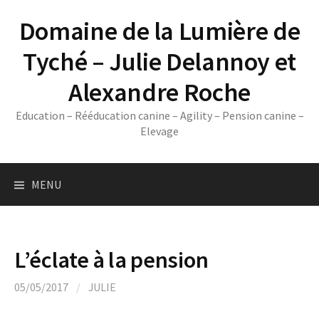
Skip
Domaine de la Lumière de
to
content
Tyché – Julie Delannoy et
Alexandre Roche
Education – Rééducation canine – Agility – Pension canine –
Elevage
MENU
L’éclate à la pension
05/05/2017
/
JULIE