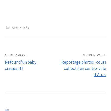
Actualités
Post
OLDER POST
NEWER POST
Retour d’un baby
Reportage photos : cours
navigation
craquant !
collectif en centre-ville
d’Arras