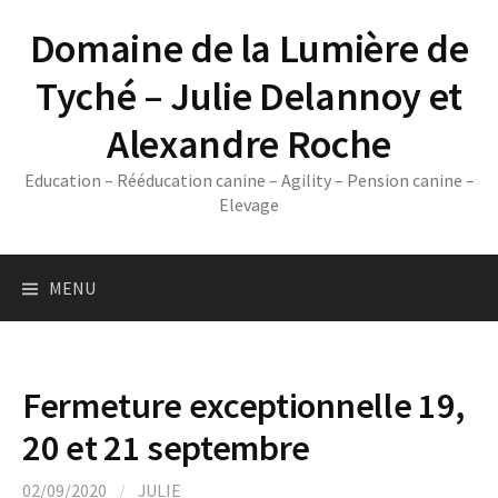
Skip
Domaine de la Lumière de
to
content
Tyché – Julie Delannoy et
Alexandre Roche
Education – Rééducation canine – Agility – Pension canine –
Elevage
MENU
Fermeture exceptionnelle 19,
20 et 21 septembre
02/09/2020
/
JULIE