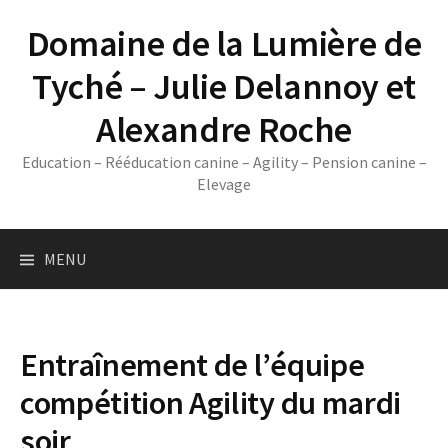
Skip
Domaine de la Lumière de
to
content
Tyché – Julie Delannoy et
Alexandre Roche
Education – Rééducation canine – Agility – Pension canine –
Elevage
MENU
Entraînement de l’équipe
compétition Agility du mardi
soir