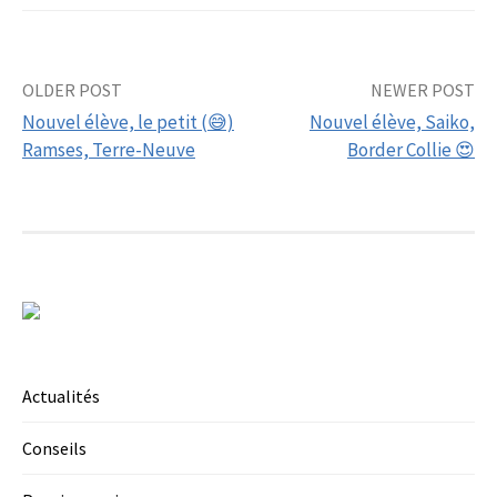
Post
OLDER POST
NEWER POST
Nouvel élève, le petit (😅)
Nouvel élève, Saiko,
navigation
Ramses, Terre-Neuve
Border Collie 😍
Actualités
Conseils