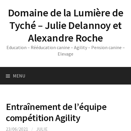
Skip
Domaine de la Lumière de
to
content
Tyché – Julie Delannoy et
Alexandre Roche
Education – Rééducation canine – Agility – Pension canine –
Elevage
MENU
Entraînement de l’équipe
compétition Agility
23/06/2021
/
JULIE