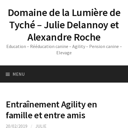
Skip
Domaine de la Lumière de
to
content
Tyché – Julie Delannoy et
Alexandre Roche
Education – Rééducation canine – Agility – Pension canine –
Elevage
MENU
Entraînement Agility en
famille et entre amis
20/02/2019
/
JULIE