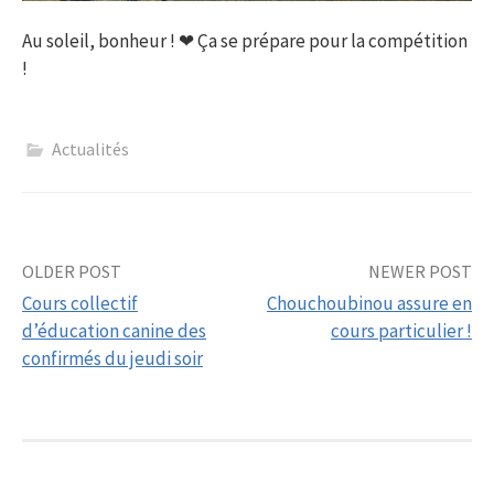
Au soleil, bonheur ! ❤ Ça se prépare pour la compétition
!
Actualités
Post
OLDER POST
NEWER POST
Cours collectif
Chouchoubinou assure en
navigation
d’éducation canine des
cours particulier !
confirmés du jeudi soir