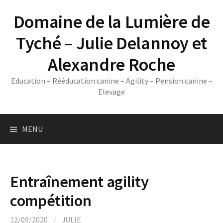
Skip
Domaine de la Lumière de
to
content
Tyché – Julie Delannoy et
Alexandre Roche
Education – Rééducation canine – Agility – Pension canine –
Elevage
MENU
Entraînement agility
compétition
12/09/2020
/
JULIE