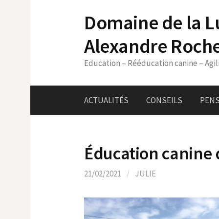
Skip
Domaine de la L
to
content
Alexandre Roch
Education – Rééducation canine – Agil
ACTUALITÉS
CONSEILS
PENS
Éducation canine
21/02/2021
/
JULIE