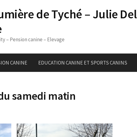
umière de Tyché – Julie De
e
ity – Pension canine – Elevage
ION CANINE
EDUCATION CANINE ET SPORTS CANINS
 du samedi matin