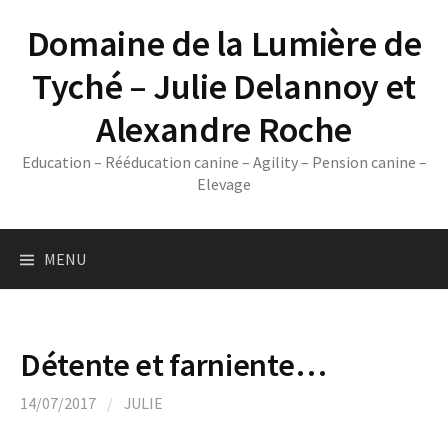
Skip
Domaine de la Lumière de
to
content
Tyché – Julie Delannoy et
Alexandre Roche
Education – Rééducation canine – Agility – Pension canine –
Elevage
MENU
Détente et farniente…
14/07/2017
/
JULIE