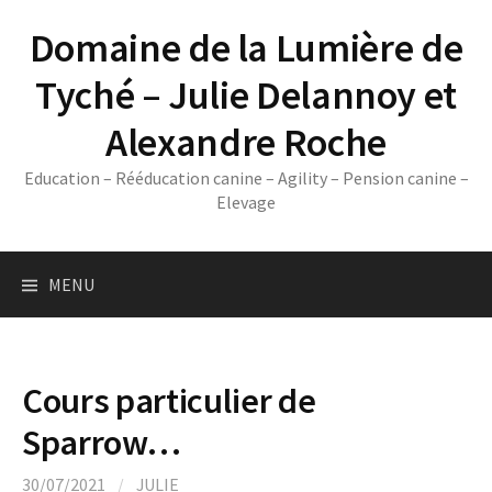
Skip
Domaine de la Lumière de
to
content
Tyché – Julie Delannoy et
Alexandre Roche
Education – Rééducation canine – Agility – Pension canine –
Elevage
MENU
Cours particulier de
Sparrow…
30/07/2021
/
JULIE