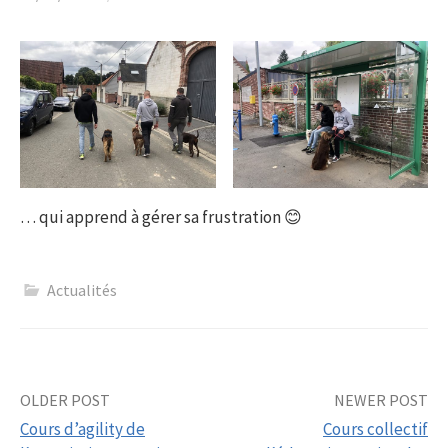
… qui apprend à gérer sa frustration 😊
Actualités
Post
OLDER POST
NEWER POST
Cours d’agility de
Cours collectif