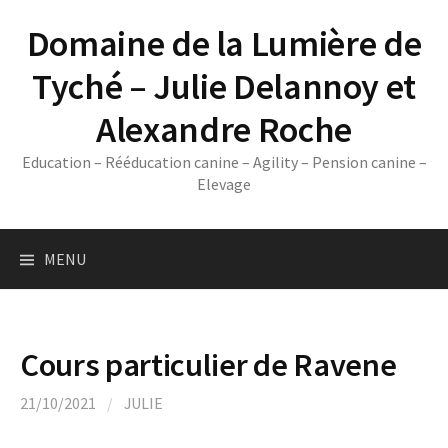
Skip
Domaine de la Lumière de
to
content
Tyché – Julie Delannoy et
Alexandre Roche
Education – Rééducation canine – Agility – Pension canine –
Elevage
MENU
Cours particulier de Ravene
21/10/2021
/
JULIE