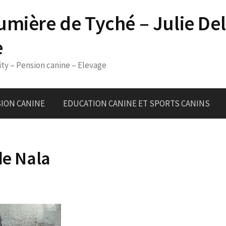
umière de Tyché – Julie De
e
ity – Pension canine – Elevage
ION CANINE
EDUCATION CANINE ET SPORTS CANINS
de Nala