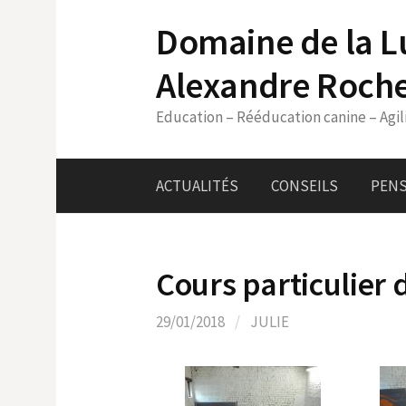
Skip
Domaine de la L
to
content
Alexandre Roch
Education – Rééducation canine – Agil
ACTUALITÉS
CONSEILS
PENS
Cours particulier 
29/01/2018
/
JULIE