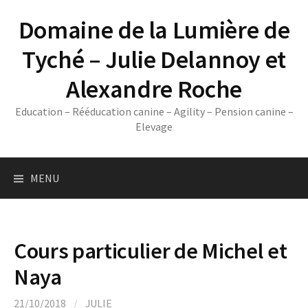
Skip
Domaine de la Lumière de
to
content
Tyché – Julie Delannoy et
Alexandre Roche
Education – Rééducation canine – Agility – Pension canine –
Elevage
MENU
Cours particulier de Michel et
Naya
21/10/2018
/
JULIE