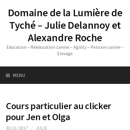
Skip
Domaine de la Lumière de
to
content
Tyché – Julie Delannoy et
Alexandre Roche
Education – Rééducation canine – Agility – Pension canine –
Elevage
MENU
Cours particulier au clicker
pour Jen et Olga
30/11/2017
/
JULIE