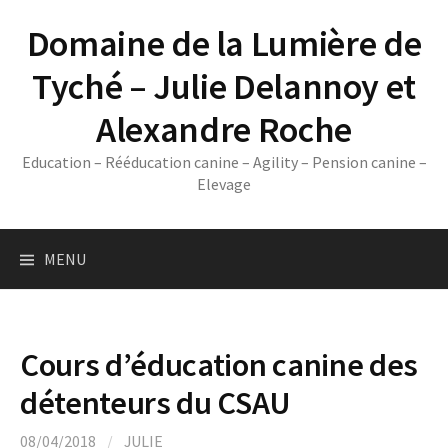
Skip
Domaine de la Lumière de
to
content
Tyché – Julie Delannoy et
Alexandre Roche
Education – Rééducation canine – Agility – Pension canine –
Elevage
MENU
Cours d’éducation canine des
détenteurs du CSAU
08/04/2018
/
JULIE