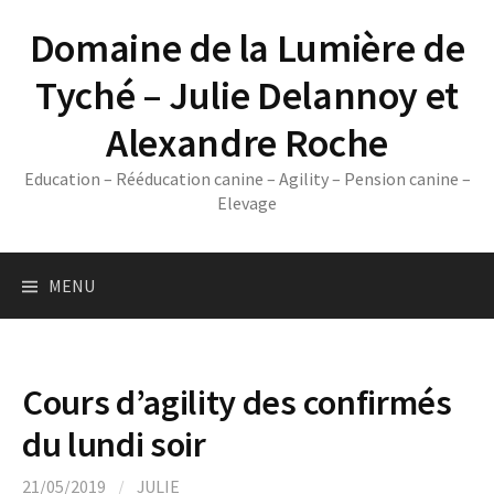
Skip
Domaine de la Lumière de
to
content
Tyché – Julie Delannoy et
Alexandre Roche
Education – Rééducation canine – Agility – Pension canine –
Elevage
MENU
Cours d’agility des confirmés
du lundi soir
21/05/2019
/
JULIE