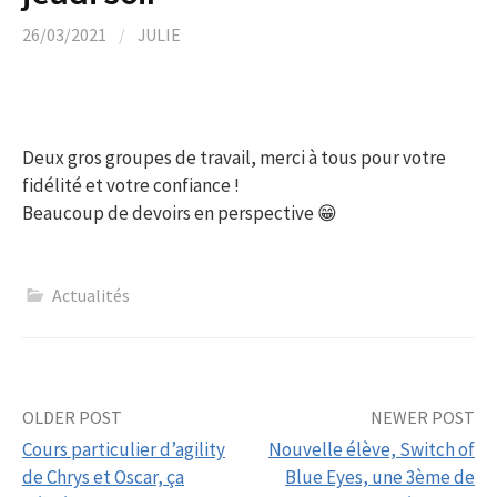
26/03/2021
/
JULIE
Deux gros groupes de travail, merci à tous pour votre
fidélité et votre confiance !
Beaucoup de devoirs en perspective 😁
Actualités
Post
OLDER POST
NEWER POST
Cours particulier d’agility
Nouvelle élève, Switch of
navigation
de Chrys et Oscar, ça
Blue Eyes, une 3ème de