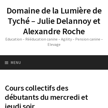
Skip
Domaine de la Lumière de
to
content
Tyché – Julie Delannoy et
Alexandre Roche
Education – Rééducation canine – Agility – Pension canine –
Elevage
MENU
Cours collectifs des
débutants du mercredi et
jeudi soir