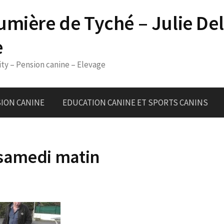
umière de Tyché – Julie De
e
ity – Pension canine – Elevage
ION CANINE
EDUCATION CANINE ET SPORTS CANINS
u samedi matin