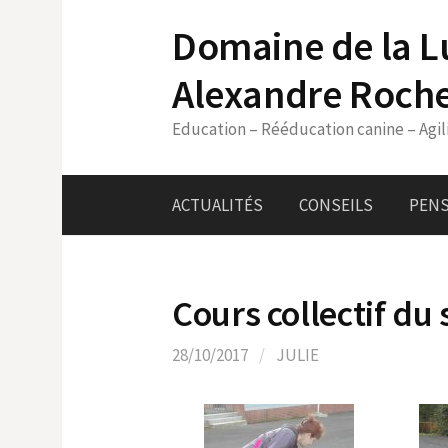
Skip
Domaine de la L
to
content
Alexandre Roch
Education – Rééducation canine – Agil
ACTUALITÉS
CONSEILS
PENS
Cours collectif d
28/10/2017
/
JULIE