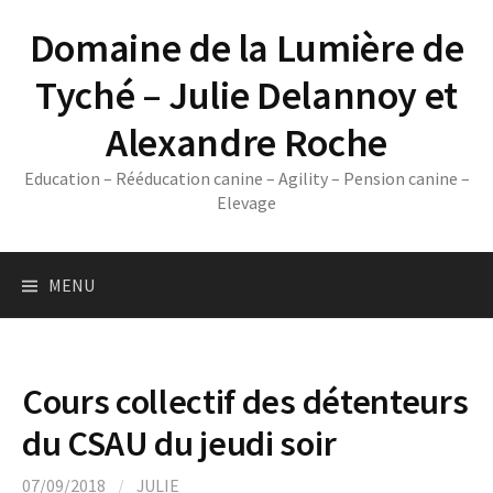
Skip
Domaine de la Lumière de
to
content
Tyché – Julie Delannoy et
Alexandre Roche
Education – Rééducation canine – Agility – Pension canine –
Elevage
MENU
Cours collectif des détenteurs
du CSAU du jeudi soir
07/09/2018
/
JULIE