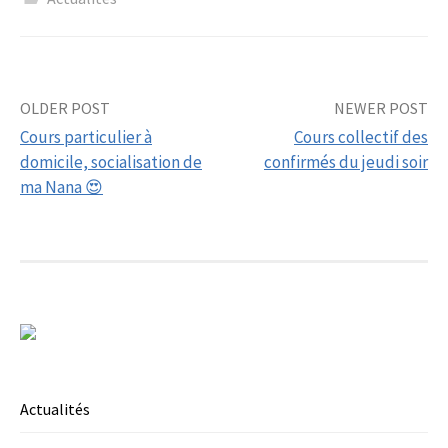
Post
OLDER POST
NEWER POST
Cours particulier à
Cours collectif des
navigation
domicile, socialisation de
confirmés du jeudi soir
ma Nana 😍
Actualités