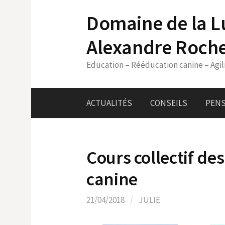
Skip
Domaine de la L
to
content
Alexandre Roch
Education – Rééducation canine – Agil
ACTUALITÉS
CONSEILS
PENS
Cours collectif de
canine
21/04/2018
/
JULIE