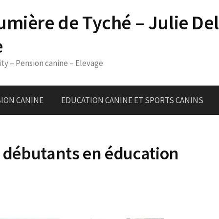
umière de Tyché – Julie De
e
ity – Pension canine – Elevage
ION CANINE
EDUCATION CANINE ET SPORTS CANINS
s débutants en éducation