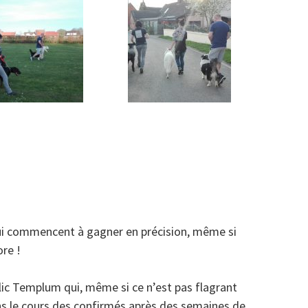
qui commencent à gagner en précision, même si
re !
ic Templum qui, même si ce n’est pas flagrant
ans le cours des confirmés après des semaines de