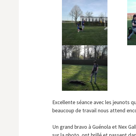
Excellente séance avec les jeunots 
beaucoup de travail nous attend enco
Un grand bravo à Guénola et Nex Gall
sur la photo, ont brillé et passent d