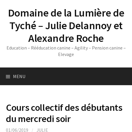
Skip
Domaine de la Lumière de
to
content
Tyché – Julie Delannoy et
Alexandre Roche
Education – Rééducation canine – Agility – Pension canine –
Elevage
MENU
Cours collectif des débutants
du mercredi soir
01/06/2019
/
JULIE