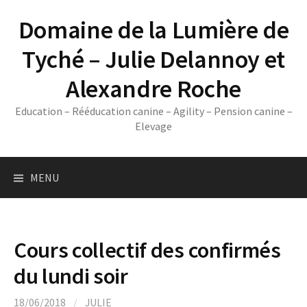
Skip
Domaine de la Lumière de
to
content
Tyché – Julie Delannoy et
Alexandre Roche
Education – Rééducation canine – Agility – Pension canine –
Elevage
MENU
Cours collectif des confirmés
du lundi soir
18/06/2018
/
JULIE