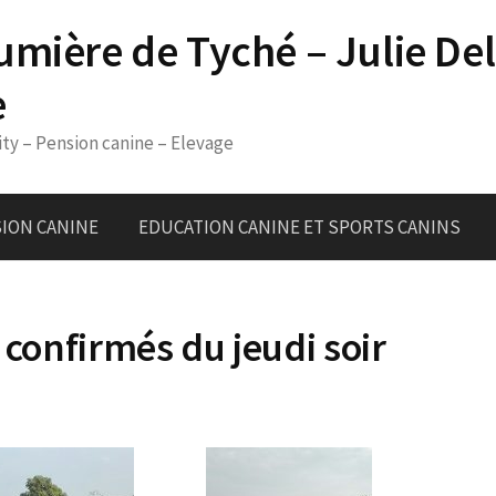
umière de Tyché – Julie De
e
ity – Pension canine – Elevage
ION CANINE
EDUCATION CANINE ET SPORTS CANINS
 confirmés du jeudi soir