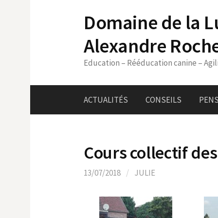
Skip
Domaine de la L
to
content
Alexandre Roch
Education – Rééducation canine – Agil
ACTUALITÉS
CONSEILS
PENS
Cours collectif des
13/07/2018
/
JULIE