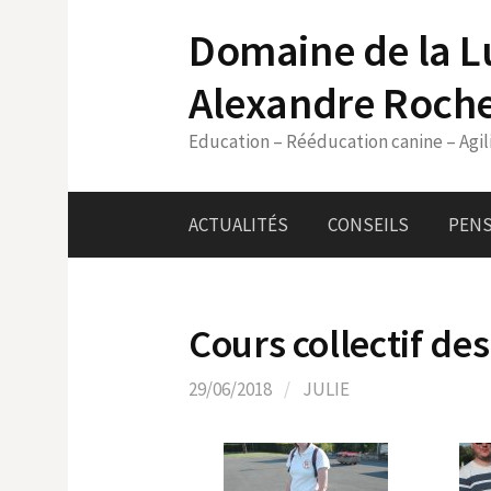
Skip
Domaine de la L
to
content
Alexandre Roch
Education – Rééducation canine – Agil
ACTUALITÉS
CONSEILS
PENS
Cours collectif des
29/06/2018
/
JULIE