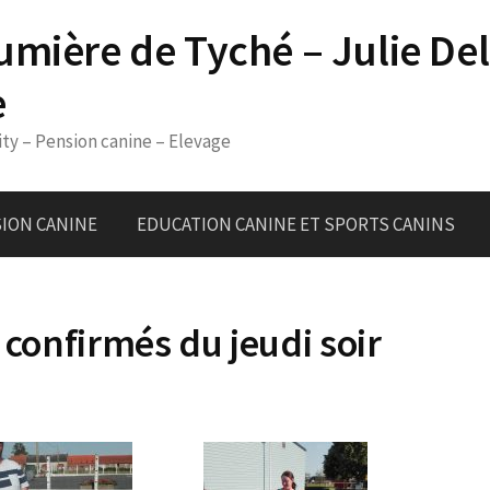
umière de Tyché – Julie De
e
ity – Pension canine – Elevage
ION CANINE
EDUCATION CANINE ET SPORTS CANINS
 confirmés du jeudi soir