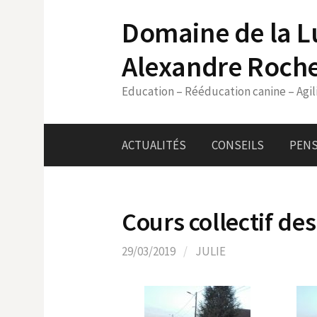
Skip
Domaine de la L
to
content
Alexandre Roch
Education – Rééducation canine – Agil
ACTUALITÉS
CONSEILS
PENS
Cours collectif des
29/03/2019
/
JULIE