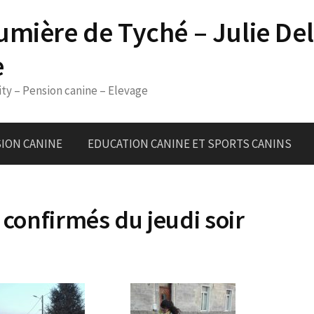
umière de Tyché – Julie De
e
ity – Pension canine – Elevage
ION CANINE
EDUCATION CANINE ET SPORTS CANINS
 confirmés du jeudi soir