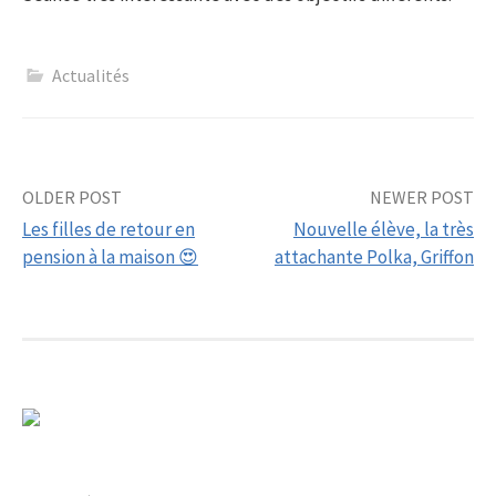
Actualités
Post
OLDER POST
NEWER POST
Les filles de retour en
Nouvelle élève, la très
navigation
pension à la maison 😍
attachante Polka, Griffon