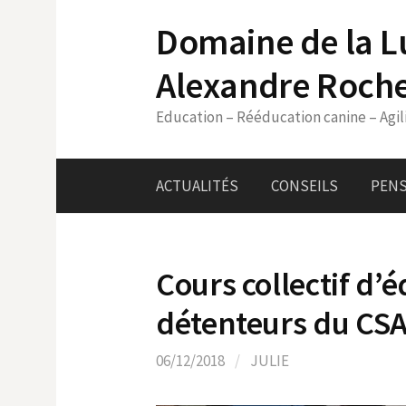
Skip
Domaine de la L
to
content
Alexandre Roch
Education – Rééducation canine – Agil
ACTUALITÉS
CONSEILS
PENS
Cours collectif d’
détenteurs du CSA
06/12/2018
/
JULIE