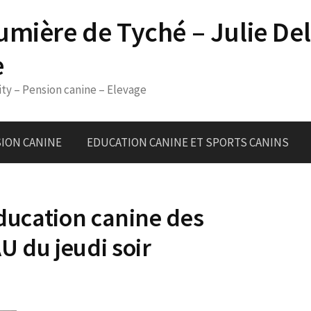
umière de Tyché – Julie De
e
ity – Pension canine – Elevage
ION CANINE
EDUCATION CANINE ET SPORTS CANINS
éducation canine des
U du jeudi soir