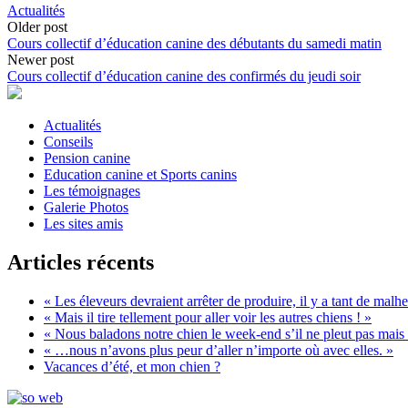
Actualités
Post
Older post
Cours collectif d’éducation canine des débutants du samedi matin
navigation
Newer post
Cours collectif d’éducation canine des confirmés du jeudi soir
Actualités
Conseils
Pension canine
Education canine et Sports canins
Les témoignages
Galerie Photos
Les sites amis
Articles récents
« Les éleveurs devraient arrêter de produire, il y a tant de ma
« Mais il tire tellement pour aller voir les autres chiens ! »
« Nous baladons notre chien le week-end s’il ne pleut pas mai
« …nous n’avons plus peur d’aller n’importe où avec elles. »
Vacances d’été, et mon chien ?