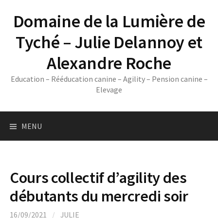
Skip
Domaine de la Lumière de
to
content
Tyché – Julie Delannoy et
Alexandre Roche
Education – Rééducation canine – Agility – Pension canine –
Elevage
MENU
Cours collectif d’agility des
débutants du mercredi soir
16/09/2021
/
JULIE