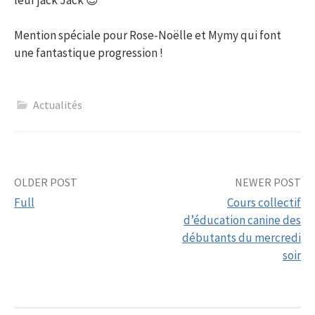
Mention spéciale pour Rose-Noëlle et Mymy qui font
une fantastique progression !
Actualités
Post
OLDER POST
NEWER POST
Full
Cours collectif
navigation
d’éducation canine des
débutants du mercredi
soir