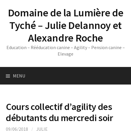
Skip
Domaine de la Lumière de
to
content
Tyché – Julie Delannoy et
Alexandre Roche
Education – Rééducation canine – Agility – Pension canine –
Elevage
MENU
Cours collectif d’agility des
débutants du mercredi soir
09/06/2018
/
JULIE