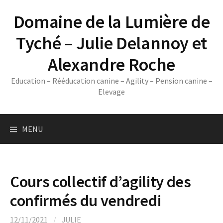
Skip
Domaine de la Lumière de
to
content
Tyché – Julie Delannoy et
Alexandre Roche
Education – Rééducation canine – Agility – Pension canine –
Elevage
MENU
Cours collectif d’agility des
confirmés du vendredi
12/11/2021
/
JULIE