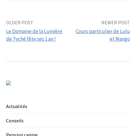
Post
OLDER POST
NEWER POST
Le Domaine de la Lumière
Cours particulier de Lulu
navigation
de Tyché fête ses 1 an !
et Mango
Actualités
Conseils
Pension canine