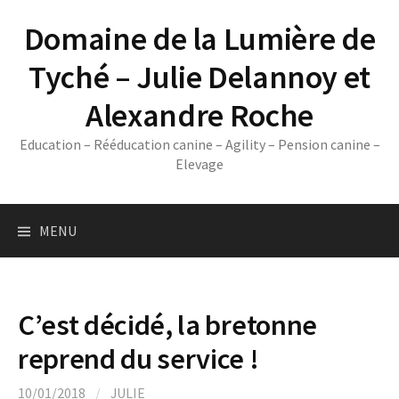
Skip
Domaine de la Lumière de
to
content
Tyché – Julie Delannoy et
Alexandre Roche
Education – Rééducation canine – Agility – Pension canine –
Elevage
MENU
C’est décidé, la bretonne
reprend du service !
10/01/2018
/
JULIE