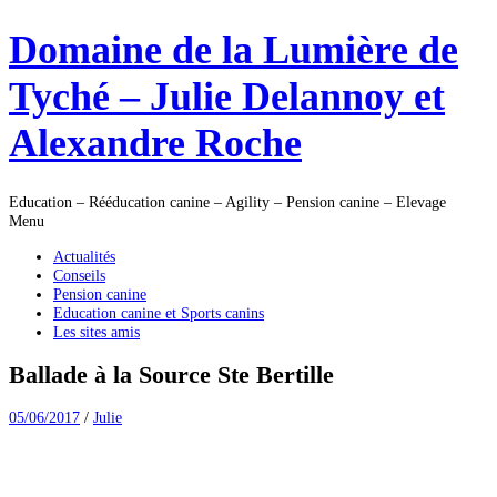
Skip
Domaine de la Lumière de
to
content
Tyché – Julie Delannoy et
Alexandre Roche
Education – Rééducation canine – Agility – Pension canine – Elevage
Menu
Actualités
Conseils
Pension canine
Education canine et Sports canins
Les sites amis
Ballade à la Source Ste Bertille
05/06/2017
/
Julie