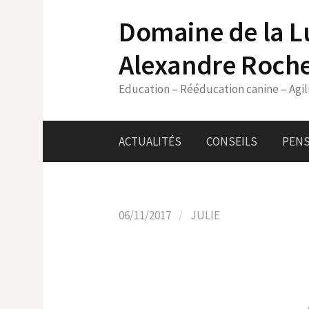
Skip
Domaine de la L
to
content
Alexandre Roch
Education – Rééducation canine – Agil
ACTUALITÉS
CONSEILS
PENS
06/11/2017
/
JULIE