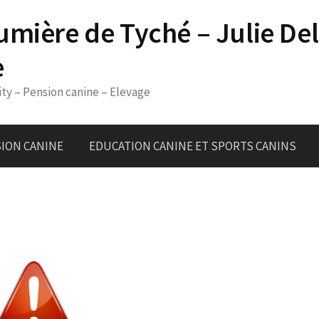
umière de Tyché – Julie De
e
ity – Pension canine – Elevage
ION CANINE
EDUCATION CANINE ET SPORTS CANINS